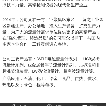
厚技术力量、高精检测仪器的现代化生产企业。
年，公司又在开封工业聚集区东区
黄龙工业园
2014
——
区新建生产、办公场地，投入生产设备，扩充生产力
量，为广大的流量计需求单位提供更多的高精产品，
在
强化管理、铸造品质
的公司理念指导下，与国内
“
”
多家企业合作，工程案例遍布
各地
。
公司主要产品有：
电磁流量计系列、
涡街
BSTLD
LUGB
流量计系列、
金属管浮子流量计系列、
标准和非
LZ
LG
标准节流装置、
涡轮流量计、超声波流量计等。
LW
产品应用：石油、化工、冶金、食品、供热、供水、
热电以及
；
绿色
工程等领域。